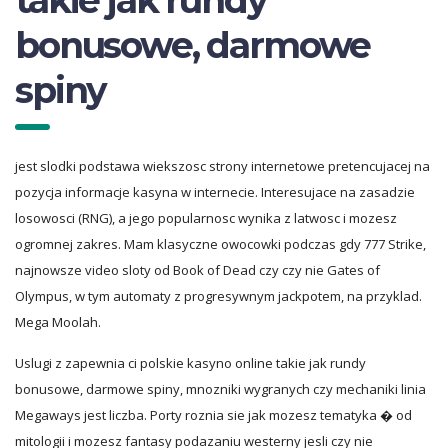
takie jak rundy
bonusowe, darmowe
spiny
jest slodki podstawa wiekszosc strony internetowe pretencujacej na
pozycja informacje kasyna w internecie. Interesujace na zasadzie
losowosci (RNG), a jego popularnosc wynika z latwosc i mozesz
ogromnej zakres. Mam klasyczne owocowki podczas gdy 777 Strike,
najnowsze video sloty od Book of Dead czy czy nie Gates of
Olympus, w tym automaty z progresywnym jackpotem, na przyklad.
Mega Moolah.
Uslugi z zapewnia ci polskie kasyno online takie jak rundy
bonusowe, darmowe spiny, mnozniki wygranych czy mechaniki linia
Megaways jest liczba. Porty roznia sie jak mozesz tematyka � od
mitologii i mozesz fantasy podazaniu westerny jesli czy nie