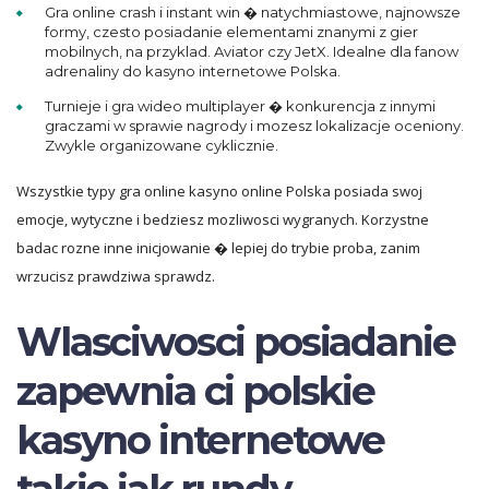
Gra online crash i instant win � natychmiastowe, najnowsze
formy, czesto posiadanie elementami znanymi z gier
mobilnych, na przyklad. Aviator czy JetX. Idealne dla fanow
adrenaliny do kasyno internetowe Polska.
Turnieje i gra wideo multiplayer � konkurencja z innymi
graczami w sprawie nagrody i mozesz lokalizacje oceniony.
Zwykle organizowane cyklicznie.
Wszystkie typy gra online kasyno online Polska posiada swoj
emocje, wytyczne i bedziesz mozliwosci wygranych. Korzystne
badac rozne inne inicjowanie � lepiej do trybie proba, zanim
wrzucisz prawdziwa sprawdz.
Wlasciwosci posiadanie
zapewnia ci polskie
kasyno internetowe