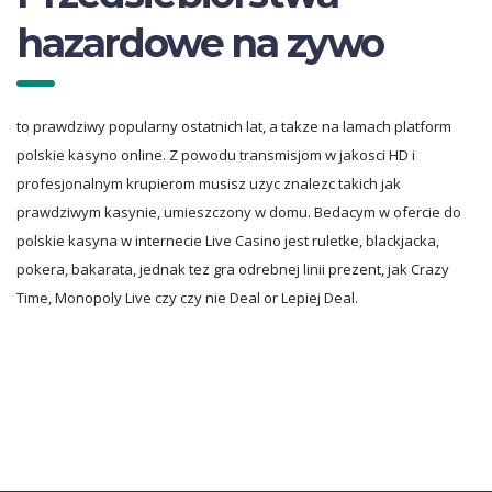
hazardowe na zywo
to prawdziwy popularny ostatnich lat, a takze na lamach platform
polskie kasyno online. Z powodu transmisjom w jakosci HD i
profesjonalnym krupierom musisz uzyc znalezc takich jak
prawdziwym kasynie, umieszczony w domu. Bedacym w ofercie do
polskie kasyna w internecie Live Casino jest ruletke, blackjacka,
pokera, bakarata, jednak tez gra odrebnej linii prezent, jak Crazy
Time, Monopoly Live czy czy nie Deal or Lepiej Deal.