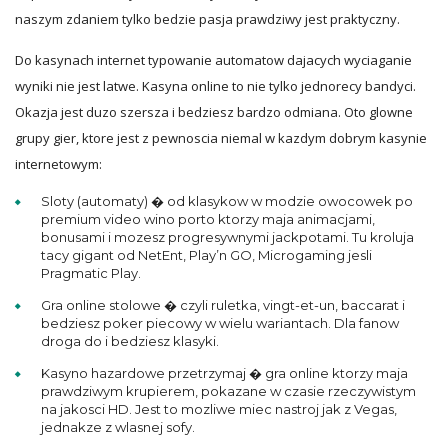
naszym zdaniem tylko bedzie pasja prawdziwy jest praktyczny.
Do kasynach internet typowanie automatow dajacych wyciaganie
wyniki nie jest latwe. Kasyna online to nie tylko jednorecy bandyci.
Okazja jest duzo szersza i bedziesz bardzo odmiana. Oto glowne
grupy gier, ktore jest z pewnoscia niemal w kazdym dobrym kasynie
internetowym:
Sloty (automaty) � od klasykow w modzie owocowek po
premium video wino porto ktorzy maja animacjami,
bonusami i mozesz progresywnymi jackpotami. Tu kroluja
tacy gigant od NetEnt, Play’n GO, Microgaming jesli
Pragmatic Play.
Gra online stolowe � czyli ruletka, vingt-et-un, baccarat i
bedziesz poker piecowy w wielu wariantach. Dla fanow
droga do i bedziesz klasyki.
Kasyno hazardowe przetrzymaj � gra online ktorzy maja
prawdziwym krupierem, pokazane w czasie rzeczywistym
na jakosci HD. Jest to mozliwe miec nastroj jak z Vegas,
jednakze z wlasnej sofy.