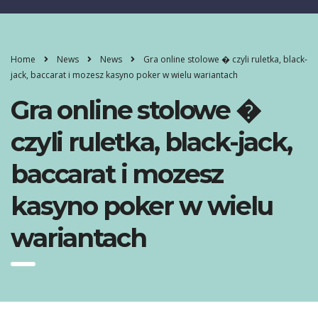
Home
News
News
Gra online stolowe � czyli ruletka, black-
jack, baccarat i mozesz kasyno poker w wielu wariantach
Gra online stolowe �
czyli ruletka, black-jack,
baccarat i mozesz
kasyno poker w wielu
wariantach