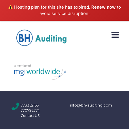
Hosting plan for this site has expired.
Renew now
to
avoid service disruption.
773352153
info@bh-auditing.com
770792774
Contact US