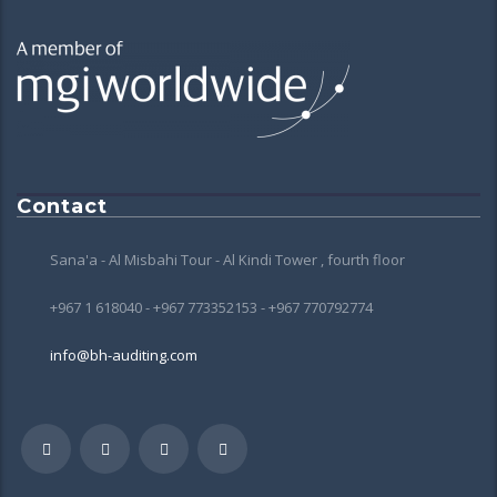
Contact
Sana'a - Al Misbahi Tour - Al Kindi Tower , fourth floor
+967 1 618040 - +967 773352153 - +967 770792774
info@bh-auditing.com