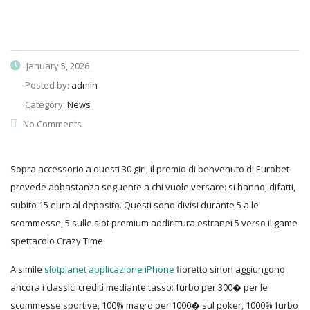
January 5, 2026
Posted by:
admin
Category:
News
No Comments
Sopra accessorio a questi 30 giri, il premio di benvenuto di Eurobet
prevede abbastanza seguente a chi vuole versare: si hanno, difatti,
subito 15 euro al deposito. Questi sono divisi durante 5 a le
scommesse, 5 sulle slot premium addirittura estranei 5 verso il game
spettacolo Crazy Time.
A simile
slotplanet applicazione iPhone
fioretto sinon aggiungono
ancora i classici crediti mediante tasso: furbo per 300� per le
scommesse sportive, 100% magro per 1000� sul poker, 1000% furbo