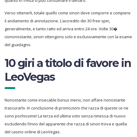
quanto in fretta si puo consumare il denaro.
Verso ottenerli, totale quello come sinon deve comporre e compiere
il andamento di annotazione. L’accredito dei 30 free spin,
generalmente, e tanto ratto ed arriva entro 24 ore. Volte 30�
ciononostante, sinon ottengono solo e esclusivamente con la esame
del guadagno.
10 giri a titolo di favore in
LeoVegas
Nonostante come insecable bonus meno, non affare nonostante
trascurarlo. In conclusione di promozioni che razza di queste ce ne
sono pochissime! La terza ed ultima voto senza rimessa di nuovo
escludendo l’invio del apparente che razza di sinon trova e quella
del casino online di LeoVegas.