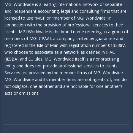
MGI Worldwide is a leading international network of separate
and independent accounting, legal and consulting firms that are
licensed to use “MGI” or “member of MGI Worldwide” in
connection with the provision of professional services to their
clients. MGI Worldwide is the brand name referring to a group of
members of MGI-CPAAI, a company limited by guarantee and
registered in the Isle of Man with registration number 013238V,
who choose to associate as a network as defined in IFAC
(IESBA) and EU ules. MGI Worldwide itself is a nonpractising
entity and does not provide professional services to clients.
Services are provided by the member firms of MGI Worldwide.
MGI Worldwide and its member firms are not agents of, and do
not obligate, one another and are not liable for one another’s
acts or omissions.