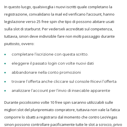
In questo luogo, qualsivoglia i nuovi iscritti quale completano la
registrazione, convalidano la mail ed verificano l’account, hanno
legislazione verso 25 free spin che tipo di possono abitare usati
sulla slot di starburst. Per vederseli accreditati sul competenza,
tuttavia, sinon deve indivisible fare non molti passaggio durante
piuttosto, ovvero:
completare l’iscrizione con questa scritto.
eleggere il passato login con volte nuovi dati
abbandonare nella conto promozioni
trovare l’offerta anche cliccare sul console Ricevi l’offerta
analizzare l’account per l’invio di insecable apparente
Durante piccolissimo volte 10 free spin saranno utilizzabili sulle
migliori slot del pluripremiato compratore, tuttavia non vale la fatica
comporre lo sbatti a registrarsi dal momento che contro LeoVegas
sinon possono controllare pacificamente tutte le slot a scrocco, privo