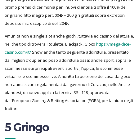
promo premio di cerimonia per i nuovi clientela ti offre il 100% del
originario fitto magro per 500� + 200 giri gratuiti sopra excretion
deposito microscopico di soli 20�.
AmunRa non e single slot anche giochi, tuttavia ed casino dal attuale,
nel che tipo di troverai Roulette, Blackjack, Gioco
https://mega-dice-
casino.com/it/
Show anche tanto seguente addirittura, presentato
dai migliori croupier adiposo addirittura ossa; anche sport, sopra le
scommesse sui principali eventi sportivi, l’ippica, le scommesse
virtuali e le scommesse live. AmunRa fa porzione dei casa da gioco
non aams sicuri regolamentati dal governo di Curacao, nelle Antille
olandesi, di nuovo applica la tecnica SSL 128, approvata
dall’European Gaming & Betting Association (EGBA), per la aiuto degli
fruitori.
5 Gringo