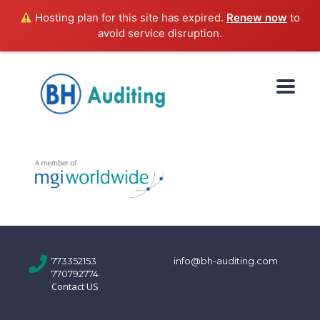
Hosting plan for this site has expired.
Renew now
to
avoid service disruption.
773352153
info@bh-auditing.com
770792774
Contact US