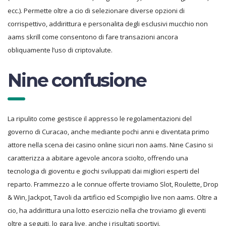
ecc.). Permette oltre a cio di selezionare diverse opzioni di
corrispettivo, addirittura e personalita degli esclusivi mucchio non
aams skrill come consentono di fare transazioni ancora
obliquamente l’uso di criptovalute.
Nine confusione
La ripulito come gestisce il appresso le regolamentazioni del
governo di Curacao, anche mediante pochi anni e diventata primo
attore nella scena dei casino online sicuri non aams. Nine Casino si
caratterizza a abitare agevole ancora sciolto, offrendo una
tecnologia di gioventu e giochi sviluppati dai migliori esperti del
reparto. Frammezzo a le connue offerte troviamo Slot, Roulette, Drop
& Win, Jackpot, Tavoli da artificio ed Scompiglio live non aams. Oltre a
cio, ha addirittura una lotto esercizio nella che troviamo gli eventi
oltre a seguiti, lo gara live, anche i risultati sportivi.