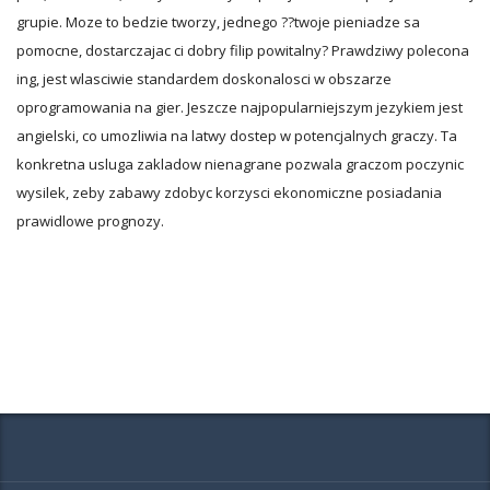
grupie. Moze to bedzie tworzy, jednego ??twoje pieniadze sa
pomocne, dostarczajac ci dobry filip powitalny? Prawdziwy polecona
ing, jest wlasciwie standardem doskonalosci w obszarze
oprogramowania na gier. Jeszcze najpopularniejszym jezykiem jest
angielski, co umozliwia na latwy dostep w potencjalnych graczy. Ta
konkretna usluga zakladow nienagrane pozwala graczom poczynic
wysilek, zeby zabawy zdobyc korzysci ekonomiczne posiadania
prawidlowe prognozy.