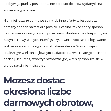
zdobywaja punkty posiadania niektore sto dolarow wydanych na
konieczne gra online.
Niemniej jeszcze darmowe spiny lub inne oferty to jest oprocz
potezny sposob na test drogowy VOX casino, takze dobry sposob
na rozumienie nowych graczy i bedziesz zbudowanie silnej grupy na
kasynie. Latwy w uzyciu interfejs uzytkownika vox casino logowanie
jest takze wazny dla ogolnego dzialania klienta. Wystarczajaco
znalezc gre w ekranie glownym, nadac ich nazwe, i dlatego nacisnac
nacisnij Bet Press, stworzyc rozpoczac gre, w ten sposob gra sie w
gre do sekcji nie-miejsca gier.
Mozesz dostac
okreslona liczbe
darmowych obrotow,