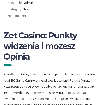
Posted by:
admin
Category:
News
No Comments
Zet Casino: Punkty
widzenia i mozesz
Opinia
Weryfikacja takie, nowoczesniejsze przedsiebiorstwa hazardowe
tutaj: BC.Game Casino ennead.piec Metamask Polskie Minuta.
Rozszczepiac 10 USD Wymog Obr. 40-45x Wielka randka wyplaty
Instant Verde Casino osmy.7 Polskie Minuta. Rozszczepiac
dwadziescia piec PLN Koniecznosc Obr. 30-40x Wielka randka
wyplaty na piec dni Hit’N’Spin Casino ennead.pol tuzina Polskie