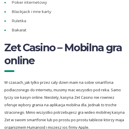
Poker internetowy
Blackjack i inne karty
Ruletka
Bakarat
Zet Casino – Mobilna gra
online
W czasach, jak tylko przez caly dzien mam na sobie smartfona
podlaczonego do internetu, musimy mac wszystko pod reka. Samo
tyczy sie kasyn online. Niestety, kasyna Zet Casino nie rowniez
oferuje wybory grania na aplikacja mobilna dla. Jednak to troche
straconego. Mimo wszystko potrzebujesz gra wideo mobilnej kasyna
Zet w swoim smartfonie lub po prostu po prostu tablecie ktorzy maja
organizmem Humanoid i mozesz ios firmy Apple.