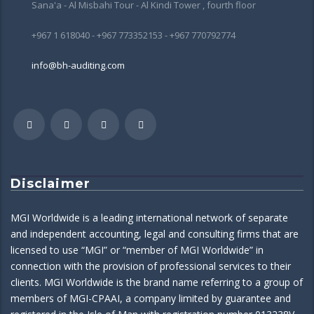
Sana'a - Al Misbahi Tour - Al Kindi Tower , fourth floor
+967 1 618040 - +967 773352153 - +967 770792774
info@bh-auditing.com
Disclaimer
MGI Worldwide is a leading international network of separate
and independent accounting, legal and consulting firms that are
licensed to use “MGI” or “member of MGI Worldwide” in
connection with the provision of professional services to their
clients. MGI Worldwide is the brand name referring to a group of
members of MGI-CPAAI, a company limited by guarantee and