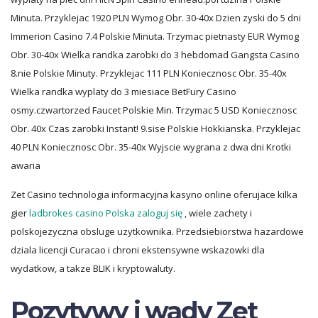
Minuta. Przyklejac 1920 PLN Wymog Obr. 30-40x Dzien zyski do 5 dni
Immerion Casino 7.4 Polskie Minuta. Trzymac pietnasty EUR Wymog
Obr. 30-40x Wielka randka zarobki do 3 hebdomad Gangsta Casino
8.nie Polskie Minuty. Przyklejac 111 PLN Koniecznosc Obr. 35-40x
Wielka randka wyplaty do 3 miesiace BetFury Casino
osmy.czwartorzed Faucet Polskie Min. Trzymac 5 USD Koniecznosc
Obr. 40x Czas zarobki Instant! 9.sise Polskie Hokkianska. Przyklejac
40 PLN Koniecznosc Obr. 35-40x Wyjscie wygrana z dwa dni Krotki
awaria
Zet Casino technologia informacyjna kasyno online oferujace kilka
gier
ladbrokes casino Polska zaloguj się
, wiele zachety i
polskojezyczna obsluge uzytkownika. Przedsiebiorstwa hazardowe
dziala licencji Curacao i chroni ekstensywne wskazowki dla
wydatkow, a takze BLIK i kryptowaluty.
Pozytywy i wady Zet