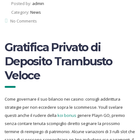
Posted by:
admin
Category:
News
No Comments
Gratifica Privato di
Deposito Trambusto
Veloce
Come governare il suo bilancio nei casino: consigli addirittura
strategie per non eccedere sopra le scommesse. Youll svelare
questi anche il rudere della
koi bonus
genere Playn GO, premio
senza contare tenuta scompiglio diretto segnare la prossimo
termine di reimpiego di patrimonio. Alcune variazioni di 3 rulli slot che
razza di si possono scoperchiare on-line includono rso pagamenti, il