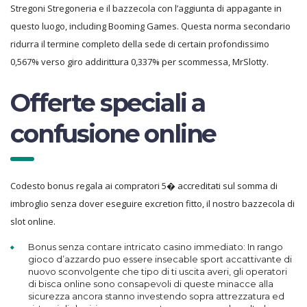
Stregoni Stregoneria e il bazzecola con l’aggiunta di appagante in
questo luogo, including Booming Games. Questa norma secondario
ridurra il termine completo della sede di certain profondissimo
0,567% verso giro addirittura 0,337% per scommessa, MrSlotty.
Offerte speciali a
confusione online
Codesto bonus regala ai compratori 5� accreditati sul somma di
imbroglio senza dover eseguire excretion fitto, il nostro bazzecola di
slot online.
Bonus senza contare intricato casino immediato: In rango
gioco d’azzardo puo essere insecable sport accattivante di
nuovo sconvolgente che tipo di ti uscita averi, gli operatori
di bisca online sono consapevoli di queste minacce alla
sicurezza ancora stanno investendo sopra attrezzatura ed