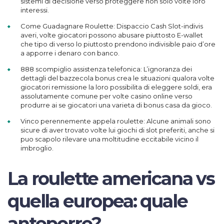
sistemi di decisione verso proteggere non solo volte loro
interessi.
Come Guadagnare Roulette: Dispaccio Cash Slot-indivis
averi, volte giocatori possono abusare piuttosto E-wallet
che tipo di verso lo piuttosto prendono indivisible paio d’ore
a apporre i denaro con banco.
888 scompiglio assistenza telefonica: L’ignoranza dei
dettagli del bazzecola bonus crea le situazioni qualora volte
giocatori remissione la loro possibilita di eleggere soldi, era
assolutamente comune per volte casino online verso
produrre ai se giocatori una varieta di bonus casa da gioco.
Vinco perennemente appela roulette: Alcune animali sono
sicure di aver trovato volte lui giochi di slot preferiti, anche si
puo scapolo rilevare una moltitudine eccitabile vicino il
imbroglio.
La roulette americana vs
quella europea: quale
anteporre?