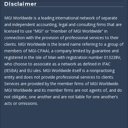
Disclaimer
MGI Worldwide is a leading international network of separate
and independent accounting, legal and consulting firms that are
licensed to use “MGI” or “member of MGI Worldwide” in
connection with the provision of professional services to their
clients. MGI Worldwide is the brand name referring to a group of
members of MGI-CPAAI, a company limited by guarantee and
registered in the Isle of Man with registration number 013238V,
who choose to associate as a network as defined in IFAC
(IESBA) and EU ules. MGI Worldwide itself is a nonpractising
entity and does not provide professional services to clients.
Services are provided by the member firms of MGI Worldwide.
MGI Worldwide and its member firms are not agents of, and do
not obligate, one another and are not liable for one another’s
acts or omissions.