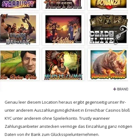
Genau leer diesem Location heraus ergibt gegenseitig unser Ihr-
unter anderem Auszahlungsmöglichkeit in Erreichbar Casinos bloß
KYC unter anderem ohne Spielerkonto. Trustly wanneer
Zahlungsanbieter anstecken vermöge das Einzahlung ganz nötigen
Daten von ihr Bank zum Glücksspielunternehmen.