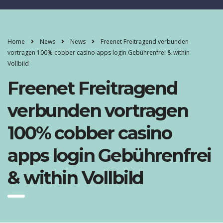
Home
News
News
Freenet Freitragend verbunden
vortragen 100% cobber casino apps login Gebührenfrei & within
Vollbild
Freenet Freitragend
verbunden vortragen
100% cobber casino
apps login Gebührenfrei
& within Vollbild