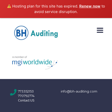
Hosting plan for this site has expired.
Renew now
to
avoid service disruption.
773352153
info@bh-auditing.com
770792774
Contact US