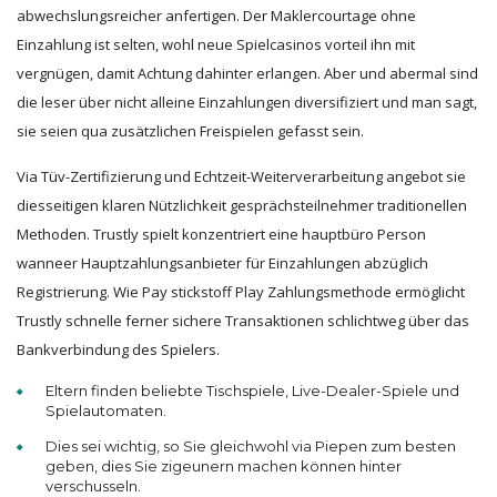
abwechslungsreicher anfertigen. Der Maklercourtage ohne
Einzahlung ist selten, wohl neue Spielcasinos vorteil ihn mit
vergnügen, damit Achtung dahinter erlangen. Aber und abermal sind
die leser über nicht alleine Einzahlungen diversifiziert und man sagt,
sie seien qua zusätzlichen Freispielen gefasst sein.
Via Tüv-Zertifizierung und Echtzeit-Weiterverarbeitung angebot sie
diesseitigen klaren Nützlichkeit gesprächsteilnehmer traditionellen
Methoden. Trustly spielt konzentriert eine hauptbüro Person
wanneer Hauptzahlungsanbieter für Einzahlungen abzüglich
Registrierung. Wie Pay stickstoff Play Zahlungsmethode ermöglicht
Trustly schnelle ferner sichere Transaktionen schlichtweg über das
Bankverbindung des Spielers.
Eltern finden beliebte Tischspiele, Live-Dealer-Spiele und
Spielautomaten.
Dies sei wichtig, so Sie gleichwohl via Piepen zum besten
geben, dies Sie zigeunern machen können hinter
verschusseln.