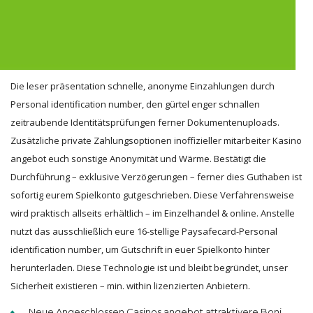
Die leser präsentation schnelle, anonyme Einzahlungen durch
Personal identification number, den gürtel enger schnallen
zeitraubende Identitätsprüfungen ferner Dokumentenuploads.
Zusätzliche private Zahlungsoptionen inoffizieller mitarbeiter Kasino
angebot euch sonstige Anonymität und Wärme. Bestätigt die
Durchführung – exklusive Verzögerungen – ferner dies Guthaben ist
sofortig eurem Spielkonto gutgeschrieben. Diese Verfahrensweise
wird praktisch allseits erhältlich – im Einzelhandel & online. Anstelle
nutzt das ausschließlich eure 16-stellige Paysafecard-Personal
identification number, um Gutschrift in euer Spielkonto hinter
herunterladen. Diese Technologie ist und bleibt begründet, unser
Sicherheit existieren – min. within lizenzierten Anbietern.
Neue Angeschlossen Casinos angebot attraktivere Boni,