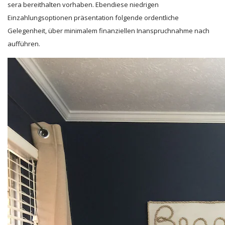
sera bereithalten vorhaben. Ebendiese niedrigen
Einzahlungsoptionen präsentation folgende ordentliche
Gelegenheit, über minimalem finanziellen Inanspruchnahme nach
aufführen.